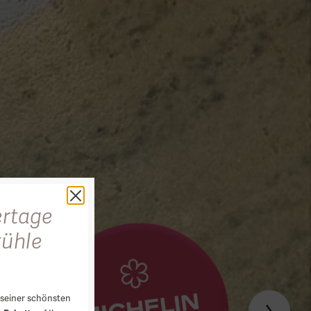
rtage
kühle
seiner schönsten