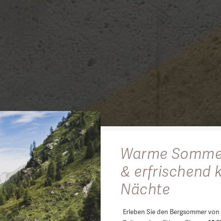
Warme Somme
& erfrischend 
Nächte
Erleben Sie den Bergsommer von 