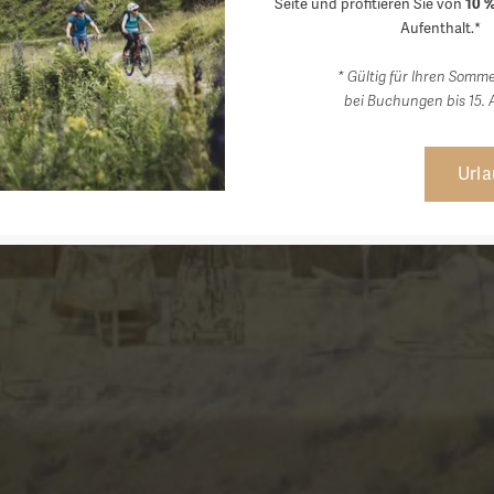
Seite und profitieren Sie von
10 %
Aufenthalt.*
* Gültig für Ihren Somm
bei Buchungen bis 15. 
Url