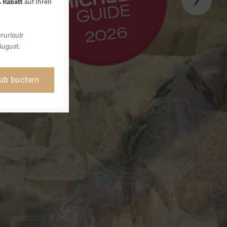
auf Ihren
 Rabatt
erurlaub
August.
aub buchen