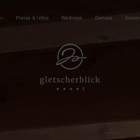
en
Preise & Infos
Wellness
Genuss
Somm