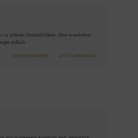
r in schicke Gemütlichkeit. Eine wunderbar
gie auflädt.
MEHR ERFAHREN
JETZT ANFRAGEN
e
ion mit modernem Komfort: hell, gemütlich