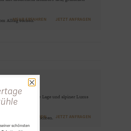
vom Alltag suchen.
MEHR ERFAHREN
JETZT ANFRAGEN
k
rtage
 südseitige, sonnige Lage und alpiner Luxus
kühle
Aussicht verbinden möchten.
MEHR ERFAHREN
JETZT ANFRAGEN
seiner schönsten