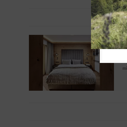
B
Al
mi