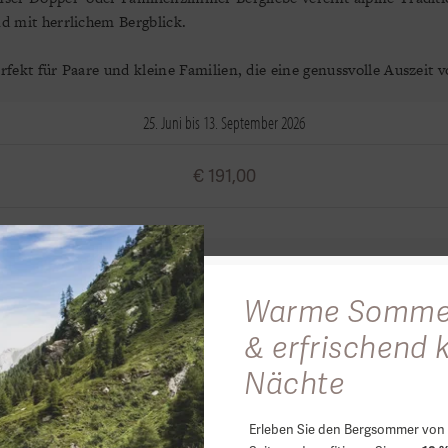
d mit herrlichem Bergblick.
rfekt für Paare und kleine Familien, die eine genussvolle Auszeit 
25. Juni bis 13. September 2026
€ 191,00
oppel- bzw. Familienzimmer Bergglüc
Warme Somme
 unserem Doppel- bzw. Familienzimmer Bergglück erwartet Sie eine
& erfrischend 
 seiner schönsten Form.
Nächte
eal für Paare und Genießer, die alpinen Luxus mit spektakulärer 
Erleben Sie den Bergsommer von 