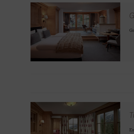
G
Gr
T
Ex