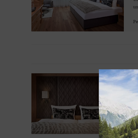
un
Pe
D
In
in
Id