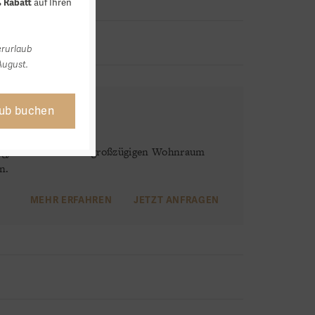
auf Ihren
 Rabatt
erurlaub
August.
aub buchen
ergjuwel Suite bietet großzügigen Wohnraum
n.
MEHR ERFAHREN
JETZT ANFRAGEN