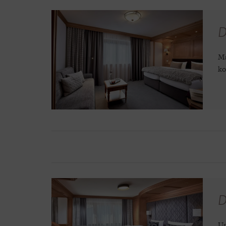
D
Ma
ko
D
Un