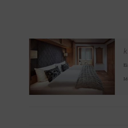
k
Ei
Id