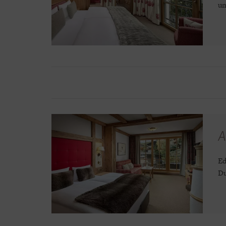
um
A
Ed
Du