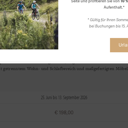
Seite und profitieren Sie von
25. Juni bis 13. September 2026
10 %
Aufenthalt.*
€ 193,00
* Gültig für Ihren Somm
bei Buchungen bis 15. 
Url
ergjuwel Suite
piner Luxus trifft auf zeitgemäßes, elegantes Ambiente. Unsere B
t getrenntem Wohn- und Schlafbereich und maßgefertigten Möbel
25. Juni bis 13. September 2026
€ 198,00