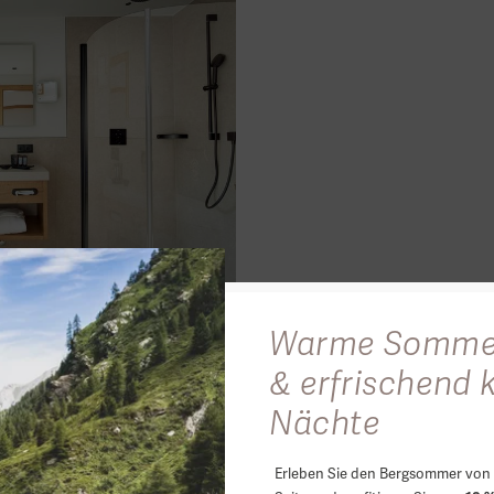
Warme Somme
& erfrischend 
iar bildet den authentischen Rahmen, während Holzboden, aus
Nächte
ringbetten und ein stilvolles Bad für modernen Wohnkomfort 
Erleben Sie den Bergsommer von 