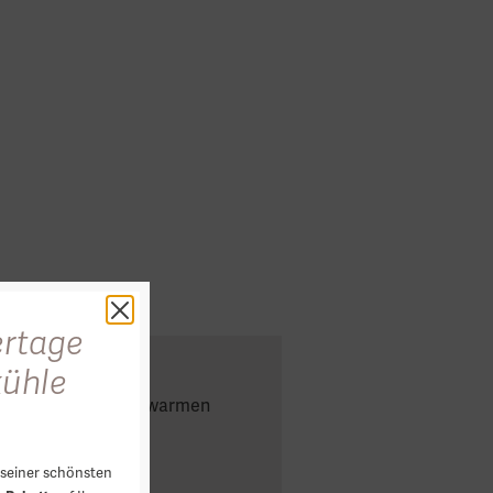
rtage
kühle
gewählte Stoffe in warmen
sorgen.
seiner schönsten