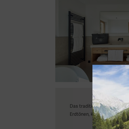
Das traditionelle Maßmobil
Erdtönen, komfortable Boxsp