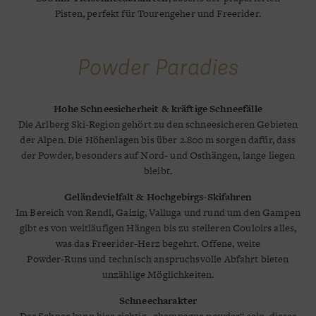
Pisten, perfekt für Tourengeher und Freerider.
Powder Paradies
Hohe Schneesicherheit & kräftige Schneefälle
Die Arlberg Ski-Region gehört zu den schneesicheren Gebieten
der Alpen. Die Höhenlagen bis über 2.800 m sorgen dafür, dass
der Powder, besonders auf Nord‑ und Osthängen, lange liegen
bleibt.
Geländevielfalt & Hochgebirgs-Skifahren
Im Bereich von Rendl, Galzig, Valluga und rund um den Gampen
gibt es von weitläufigen Hängen bis zu steileren Couloirs alles,
was das Freerider-Herz begehrt. Offene, weite
Powder‑Runs und technisch anspruchsvolle Abfahrt bieten
unzählige Möglichkeiten.
Schneecharakter
Der Schnee kann hier richtig „champagne powder“ sein, dieser