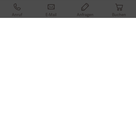
Anruf
E-Mail
Anfragen
Buchen
Freeride-Abfahrten
VALLUGA NORD
Wohl der berühmteste Freeride Start im Arlberg-Gebiet. Von ca.
2.800m geht es über steile, freie Hänge in Richtung Zürs.
Achtung
: Diese Abfahrt ist technisch anspruchsvoll und nur mit
einem ortskundigen Bergführer erlaubt.