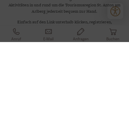
Aktivitäten in und rund um die Tourismusregion St. Anton am
Arlberg jederzeit bequem zur Hand.
Einfach auf den Link unterhalb klicken, registrieren,
Urlaubsdaten eingeben, fertig!
IHRE VORTEILE
Anruf
E-Mail
Anfragen
Buchen
St. Anton Premium Sommerkarte
mobil verfügbar
Aktivitäten in der Region abgestimmt auf Ihr Reisedatum
Tickets für Urlaubserlebnisse in der Region buchen
Merkliste für Ihre Urlaubsplanung
ZUM DIGITALEN URLAUBSBEGLEITER