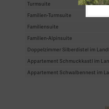
Turmsuite
Familien-Turmsuite
Familiensuite
Familien-Alpinsuite
Doppelzimmer Silberdistel im Lan
Appartement Schmuckkastl im La
Appartement Schwalbennest im L
Ü