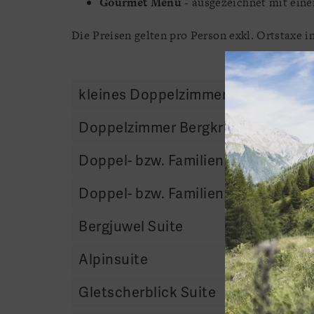
Gourmet Menü
- ausgezeichnet mit ei
Die Preisen gelten pro Person exkl. Ortstaxe 
kleines Doppelzimmer Bergnestl
Doppelzimmer Bergkristall
Doppel- bzw. Familienzimmer Bergl
Doppel- bzw. Familienzimmer Berg
Bergjuwel Suite
Alpinsuite
Gletscherblick Suite