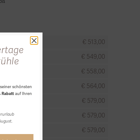
rson
€ 513,00
rtage
€ 549,00
kühle
€ 558,00
€ 564,00
seiner schönsten
auf Ihren
 Rabatt
€ 579,00
€ 579,00
erurlaub
August.
€ 579,00