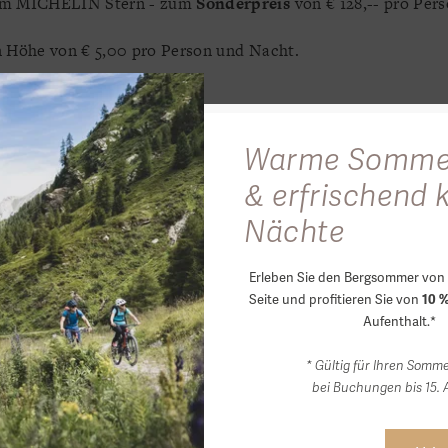
nem MICHELIN Stern - zum
Sonderpreis
von € 128,-- pro Pe
in Höhe von € 5,00 pro Person und Nacht.
Warme Somme
& erfrischend 
Nächte
iebe
glück
Erleben Sie den Bergsommer von 
Seite und profitieren Sie von
10 %
Aufenthalt.*
* Gültig für Ihren Somm
bei Buchungen bis 15. 