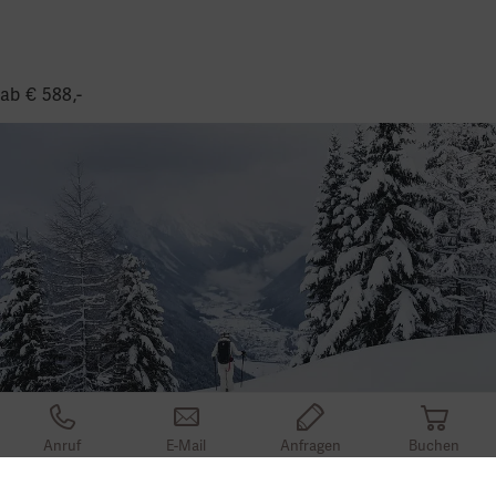
Winterauftakt
ab € 588,-
Anruf
E-Mail
Anfragen
Buchen
8. - 10. Dezember 2026